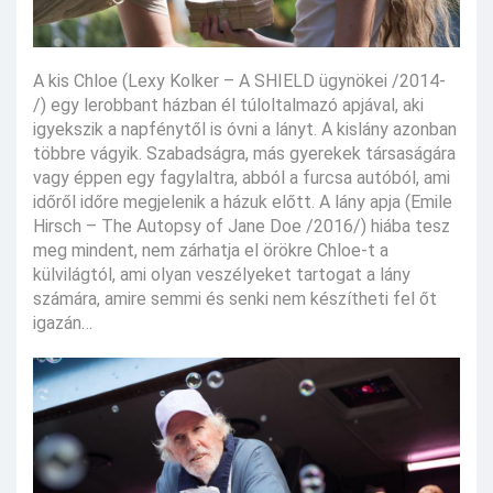
A kis Chloe (Lexy Kolker – A SHIELD ügynökei /2014-
/) egy lerobbant házban él túloltalmazó apjával, aki
igyekszik a napfénytől is óvni a lányt. A kislány azonban
többre vágyik. Szabadságra, más gyerekek társaságára
vagy éppen egy fagylaltra, abból a furcsa autóból, ami
időről időre megjelenik a házuk előtt. A lány apja (Emile
Hirsch – The Autopsy of Jane Doe /2016/) hiába tesz
meg mindent, nem zárhatja el örökre Chloe-t a
külvilágtól, ami olyan veszélyeket tartogat a lány
számára, amire semmi és senki nem készítheti fel őt
igazán…