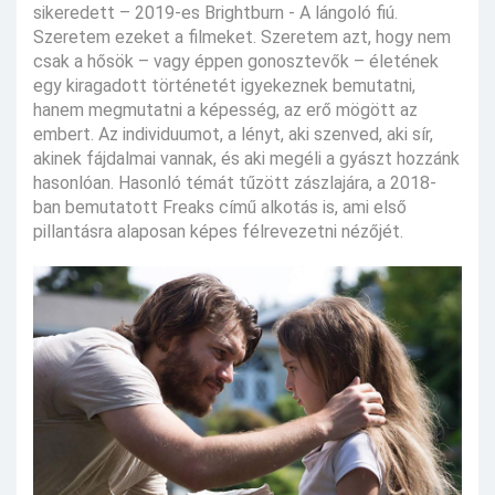
sikeredett – 2019-es Brightburn - A lángoló fiú.
Szeretem ezeket a filmeket. Szeretem azt, hogy nem
csak a hősök – vagy éppen gonosztevők – életének
egy kiragadott történetét igyekeznek bemutatni,
hanem megmutatni a képesség, az erő mögött az
embert. Az individuumot, a lényt, aki szenved, aki sír,
akinek fájdalmai vannak, és aki megéli a gyászt hozzánk
hasonlóan. Hasonló témát tűzött zászlajára, a 2018-
ban bemutatott Freaks című alkotás is, ami első
pillantásra alaposan képes félrevezetni nézőjét.