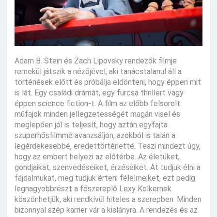
Adam B. Stein és Zach Lipovsky rendezők filmje
remekül játszik a nézőjével, aki tanácstalanul áll a
történések előtt és próbálja eldönteni, hogy éppen mit
is lát. Egy családi drámát, egy furcsa thrillert vagy
éppen science fiction-t. A film az előbb felsorolt
műfajok minden jellegzetességét magán visel és
meglepően jól is teljesít, hogy aztán egyfajta
szuperhősfilmmé avanzsáljon, azokból is talán a
legérdekesebbé, eredettörténetté. Teszi mindezt úgy,
hogy az embert helyezi az előtérbe. Az életüket,
gondjaikat, szenvedéseiket, érzéseiket. Át tudjuk élni a
fájdalmukat, meg tudjuk érteni félelmeiket, ezt pedig
legnagyobbrészt a főszereplő Lexy Kolkernek
köszönhetjük, aki rendkívül hiteles a szerepben. Minden
bizonnyal szép karrier vár a kislányra. A rendezés és az