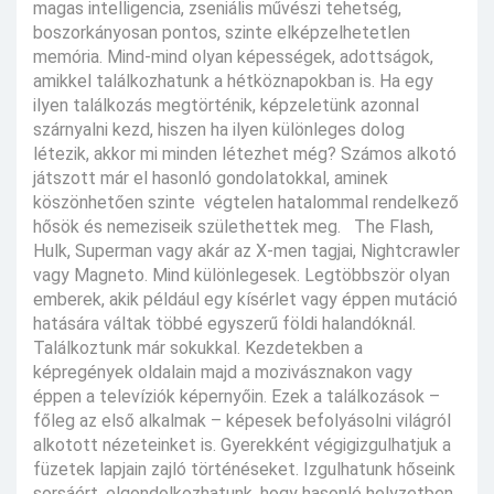
magas intelligencia, zseniális művészi tehetség,
boszorkányosan pontos, szinte elképzelhetetlen
memória. Mind-mind olyan képességek, adottságok,
amikkel találkozhatunk a hétköznapokban is. Ha egy
ilyen találkozás megtörténik, képzeletünk azonnal
szárnyalni kezd, hiszen ha ilyen különleges dolog
létezik, akkor mi minden létezhet még? Számos alkotó
játszott már el hasonló gondolatokkal, aminek
köszönhetően szinte végtelen hatalommal rendelkező
hősök és nemeziseik születhettek meg. The Flash,
Hulk, Superman vagy akár az X-men tagjai, Nightcrawler
vagy Magneto. Mind különlegesek. Legtöbbször olyan
emberek, akik például egy kísérlet vagy éppen mutáció
hatására váltak többé egyszerű földi halandóknál.
Találkoztunk már sokukkal. Kezdetekben a
képregények oldalain majd a mozivásznakon vagy
éppen a televíziók képernyőin. Ezek a találkozások –
főleg az első alkalmak – képesek befolyásolni világról
alkotott nézeteinket is. Gyerekként végigizgulhatjuk a
füzetek lapjain zajló történéseket. Izgulhatunk hőseink
sorsáért, elgondolkozhatunk, hogy hasonló helyzetben,