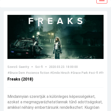
navig
Szerző: Gaerity
Sci-fi
2020.03.23. 18:00:00
#Bruce Dern
#science fiction
#Emile Hirsch
#Grace Park
#sci-fi
#Freaks
Freaks (2018)
Mindannyian szeretjük a különleges képességeket,
azokat a megmagyarázhatatlannak tűnő adottságokat,
amikkel néhány embertársunk rendelkezhet. Kiugróan