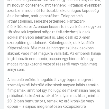
mi hogyan döntenénk, mit tennénk. Fiatalabb éveinkben
azonban mindennél fontosabb a különleges képesség
és a hatalom, amit garantálhat. Teleportáció,
láthatatlanság, sebezhetetlenség. Fantáziánk
élénkítőszerei. Azonban lassan felnövünk és az egykori
történetek izgalmai mögött felfedezhetjük azok
sokkal mélyebb jelentésit is. Elég csak az X-men
szereplőire gondolnunk. Különlegesek, de kívülállók.
Képességeik félelmet és haragot szülnek azokban,
akiknek védelmét magukra vállalták. Az emberek hálája
legtöbbször nem opció, csupán egy biccentés egy
magas rangú katonai vezető részéről vagy talán még
annyi sem.
A hasonló erőkkel megáldott vagy éppen megvert
személyekről készülő alkotások nagyon hálás témái a
filmiparnak, amit hol így, hol úgy, de maximálisan meg is
próbálnak kiaknázni az alkotók, olyan mozikban, mint a
2012-ben bemutatott, remek Az erő krónikája vagy
éppen – a sajnos meglehetősen középszerűre