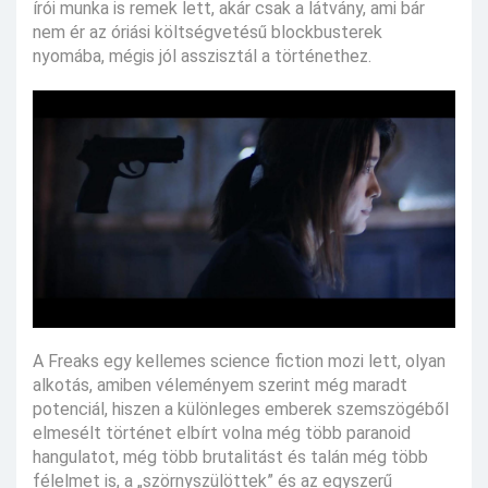
írói munka is remek lett, akár csak a látvány, ami bár
nem ér az óriási költségvetésű blockbusterek
nyomába, mégis jól asszisztál a történethez.
A Freaks egy kellemes science fiction mozi lett, olyan
alkotás, amiben véleményem szerint még maradt
potenciál, hiszen a különleges emberek szemszögéből
elmesélt történet elbírt volna még több paranoid
hangulatot, még több brutalitást és talán még több
félelmet is, a „szörnyszülöttek” és az egyszerű