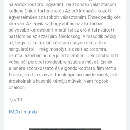
halandók részéről egyaránt. Ha azonban választanom
kellene Chloe története és Az erő krónikája között
egyértelműen az utóbbit választanám. Ennek pedig két
oka van. Az egyik az, hogy abban az alkotásban
súlyosabb kérdésként merül fel az erő által nyújtott
hatalom és az azzal járó felelősség. A második pedig
az, hogy a film utolsó képsora nagyon elüt a film
hangulatától – még mosolyt is csalt az arcomra,
ezúttal azonban nem a jó értelemben. Célszerűbb lett
volna pár perccel rövidebbre szabni a művet. Ennek
ellenére szórakoztató és elgondolkodtató film lett a
Freaks, amit jó szívvel tudok ajánlani mindenkinek, akit
érdekelnek a hasonló témájú művek. Nem fogtok
csalódni.
7,5/10
IMDb
|
mafab