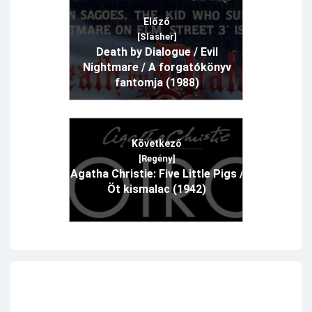
Előző
[Slasher]
Death by Dialogue / Evil
Nightmare / A forgatókönyv
fantomja (1988)
Következő
[Regény]
Agatha Christie: Five Little Pigs /
Öt kismalac (1942)