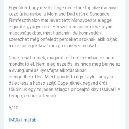
Egyébként úgy néz ki, Cage over-the-top alakításaival
kezd új karrierbe: a Mom and Dad után a Sundance
Filmfesztiválon már levetített Mandyben is eléggé
elgurul a gyógyszere. Persze, már sosem lesz olyan
magasságokban, mint hajdanán, de könnyedén
szerezhet még önfeledt perceket azoknak, akik bírják
a szélsőségek közt mozgó színészi munkát.
Cage tehát remek, magáról a filmről azonban ez nem
mondható el. Nem elég eszelős, és nincs meg benne az
a svung, ami az ilyesfajta alkotásokban
elengedhetetlen. Miért gondolta úgy Taylor, hogy jó
ötlet lesz a habzó szájú Cage-éknek negyed órát
tökölniük egy teljesen átlagos pinceajtó kinyitásával? A
tempó, ember, a tempó…
5/10
IMDb
|
mafab