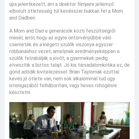
újra jelentkezett, ám a direktor filmjeire jellemző
elborult ötletesség túl kevésszer bukkan fel a Mom
and Dadben.
A Mom and Dad a generációk közti feszültségről
mesél, arról, hogy az egyre öntörvényűbbé váló
csemeték és a kiégett szülők viszonya egyszer
robbanáshoz vezet, amelynek eredményeképpen a
szülők felzabálják a jövőt, a gyermekek pedig
elveszítik a biztos talajt. Jó kis társadalomkritika ez, de
gond adódik kivitelezéssel: Brian Taylornak ezúttal
kevés jó ötlete van, nem sok alkalommal tud úgy
istenigazából felháborítani, vagy heves röhögésre
késztetni.