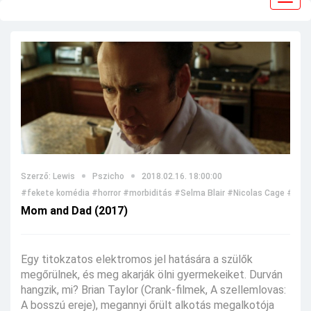
navig
Szerző: Lewis
Pszicho
2018.02.16. 18:00:00
#fekete komédia
#horror
#morbiditás
#Selma Blair
#Nicolas Cage
#thril
Mom and Dad (2017)
Egy titokzatos elektromos jel hatására a szülők
megőrülnek, és meg akarják ölni gyermekeiket. Durván
hangzik, mi? Brian Taylor (Crank-filmek, A szellemlovas:
A bosszú ereje), megannyi őrült alkotás megalkotója