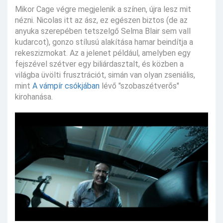
Mikor Cage végre megjelenik a színen, újra lesz mit
nézni. Nicolas itt az ász, ez egészen biztos (de az
anyuka szerepében tetszelgő Selma Blair sem vall
kudarcot), gonzo stílusú alakítása hamar beindítja a
rekeszizmokat. Az a jelenet például, amelyben egy
fejszével szétver egy biliárdasztalt, és közben a
világba üvölti frusztrációt, simán van olyan zseniális,
mint
A vámpír csókjában
lévő "szobaszétverős"
kirohanása.